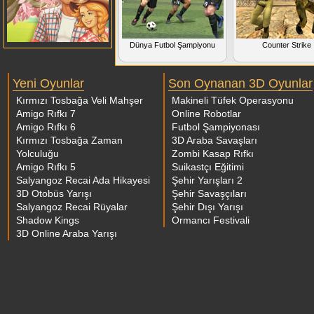
Dünya Futbol Şampiyonu
Counter Strike
Yeni Oyunlar
Son Oynanan 3D Oyunlar
Kırmızı Tosbağa Veli Mahşer
Makineli Tüfek Operasyonu
Amigo Rıfkı 7
Online Robotlar
Amigo Rıfkı 6
Futbol Şampiyonası
Kırmızı Tosbağa Zaman
3D Araba Savaşları
Yolculuğu
Zombi Kasap Rıfkı
Amigo Rıfkı 5
Suikastçı Eğitimi
Salyangoz Recai Ada Hikayesi
Şehir Yarışları 2
3D Otobüs Yarışı
Şehir Savaşçıları
Salyangoz Recai Rüyalar
Şehir Dışı Yarışı
Shadow Kings
Ormancı Festivali
3D Online Araba Yarışı