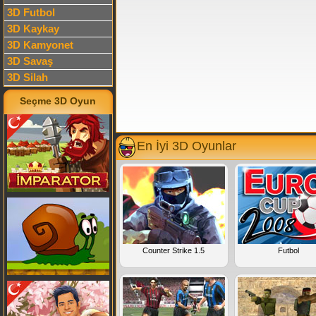
3D Futbol
3D Kaykay
3D Kamyonet
3D Savaş
3D Silah
Seçme 3D Oyun
En İyi 3D Oyunlar
Counter Strike 1.5
Futbol