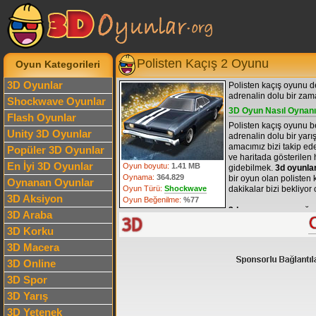
Polisten Kaçış 2 Oyunu
Oyun Kategorileri
3D Oyunlar
Polisten kaçış oyunu d
adrenalin dolu bir zam
Shockwave Oyunlar
3D Oyun Nasıl Oynanı
Flash Oyunlar
Polisten kaçış oyunu be
Unity 3D Oyunlar
adrenalin dolu bir yar
amacımız bizi takip e
Popüler 3D Oyunlar
ve haritada gösterilen
En İyi 3D Oyunlar
Oyun boyutu:
1.41 MB
gidebilmek.
3d oyunla
Oynama:
364.829
bir oyun olan polisten 
Oynanan Oyunlar
Oyun Türü:
Shockwave
dakikalar bizi bekliyor 
3D Aksiyon
Oyun Beğenilme:
%77
3d oyunu
oynayacağımız
3D Araba
ile arabayı kullanıyrou
3D Korku
bakıyoruz,
C tuşu
ile e
oyunlar.
3D Macera
3D Online
3D Spor
3D Yarış
3D Yetenek