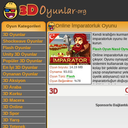
Online İmparatorluk Oyunu
Oyun Kategorileri
3D Oyunlar
Kendi krallığını kurman
imparatorluk oyunu il
Shockwave Oyunlar
kurun.
Flash Oyunlar
Flash Oyun Nasıl Oyn
Unity 3D Oyunlar
Online imparatorluk oy
çıkıyor. Oyunu oynayabi
Popüler 3D Oyunlar
sistemini kullanarak üy
En İyi 3D Oyunlar
Oyun boyutu:
14.19 MB
kolay bir şekilde alınıy
Oynama:
93.011
yazıp onaylamanız yeter
Oynanan Oyunlar
Oyun Türü:
Flash
üyelik aldıysanız) sizi
3D Aksiyon
imparatorluğun doğuşu!
Oyun Beğenilme:
%78
ödülü larak kalen sana 
3D Araba
lordu olarak, atacağın
3D Korku
yapmama izin ver.
" so
tıkladığınızda
Online
oy
3D Macera
animasyonlu video oynat
3D Online
neler yapmanız gerekti
oyunu kolayca çözüp oy
3D Spor
imparator oyunu güzel b
karşımıza çıkıyor.
3D Yarış
3D Yetenek