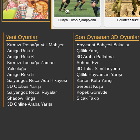
Dünya Futbol Şampiyonu
Counter Strike
Yeni Oyunlar
Son Oynanan 3D Oyunlar
Kırmızı Tosbağa Veli Mahşer
Hayvanat Bahçesi Bakıcısı
Amigo Rıfkı 7
Çiftlik Yarışı
Amigo Rıfkı 6
3D Araba Patlatma
Kırmızı Tosbağa Zaman
Sohbet Evi
Yolculuğu
3D Taksi Simülasyonu
Amigo Rıfkı 5
Çiftlik Hayvanları Yarışı
Salyangoz Recai Ada Hikayesi
Karton Kutu Yarışı
3D Otobüs Yarışı
Serbest Koşu
Salyangoz Recai Rüyalar
Köpek Görevde
Shadow Kings
Sıcak Takip
3D Online Araba Yarışı