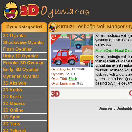
Kırmızı Tosbağa Veli Mahşer O
Oyun Kategorileri
3D Oyunlar
Kırmızı tosbağa veli i
yaşanıyor, bizim ise k
Shockwave Oyunlar
gerekiyor.
Flash Oyunlar
Flash Oyun Nasıl Oyn
Unity 3D Oyunlar
Kırmızı tosbağa veli
,
kı
tosbağa veli kavga
ve
Popüler 3D Oyunlar
yolculuğu
oyunlarından
En İyi 3D Oyunlar
Oyun boyutu:
13.76 MB
"
Kırmızı Tosbağa Veli
Oynama:
32.051
tosbağa veli tekrar sizl
Oynanan Oyunlar
Oyun Türü:
Flash
gören kırmızı tosbağa v
3D Aksiyon
beşinci oyun ile devam
Oyun Beğenilme:
%81
mahşer günü içeriyor v
3D Araba
görünüyor. Maceranın 
3D Korku
yaşanan kötü olayları b
bitirmemiz gerekiyor. 
3D Macera
günü oyunu 13 bölümd
3D Online
adet yıldız toplamamız 
bitirip aynı zamanda b
3D Spor
gerekli. Hadi hiç zam
bölüm içerisindeki bütün
3D Yarış
tosbağa veli'ye yardım
3D Yetenek