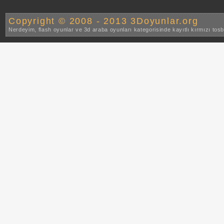
Copyright © 2008 - 2013 3Doyunlar.org
Nerdeyim, flash oyunlar ve 3d araba oyunları kategorisinde kayıtlı kırmızı to