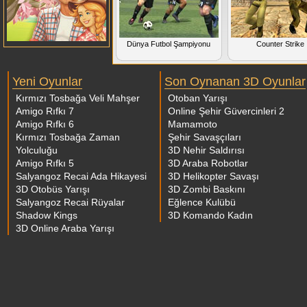
Dünya Futbol Şampiyonu
Counter Strike
Yeni Oyunlar
Son Oynanan 3D Oyunlar
Kırmızı Tosbağa Veli Mahşer
Otoban Yarışı
Amigo Rıfkı 7
Online Şehir Güvercinleri 2
Amigo Rıfkı 6
Mamamoto
Kırmızı Tosbağa Zaman
Şehir Savaşçıları
Yolculuğu
3D Nehir Saldırısı
Amigo Rıfkı 5
3D Araba Robotlar
Salyangoz Recai Ada Hikayesi
3D Helikopter Savaşı
3D Otobüs Yarışı
3D Zombi Baskını
Salyangoz Recai Rüyalar
Eğlence Kulübü
Shadow Kings
3D Komando Kadın
3D Online Araba Yarışı