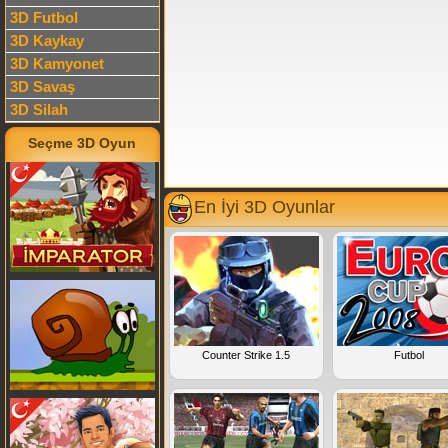
Türkçe
arayüz desteği
3D Futbol
ediyor. Oyun arayüzü
3D Kaykay
oyunu başlatmadan önc
Türkçe olarak seçmeniz 
3D Kamyonet
3D Savaş
3D Silah
Seçme 3D Oyun
En İyi 3D Oyunlar
Counter Strike 1.5
Futbol