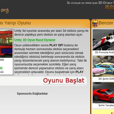
3d oyunlar da yerini alan 3D Otobüs Ya
3D Oy
s Yarışı Oyunu
Benze
Unity 3d oyunlar arasında yer alan 3d otobüs yarışı ile
derece yaptıkça yeni otobüs ve yarış alanları açın.
Unity 3D Oyun Nasıl Oynanır
Oyun yüklendikten sonra
PLAY GP!
butonu ile
ilerleyip hemen sonrasında otobüs seçenekleri
3D Formula Ara
arasından sürmek istediğiniz yani sürücüsü olmak
istediğiniz otobüsü belirleyip sonrasında da otobüs
 MB
yarışı düzenlenecek yarış alanını belirliyoruz. Tabi ilk
oyunumuzda seçenekler azınlıkta. Eğer yarış
3D
içerisinde derece yaparsanız otobüs ve yarış alanı
seçenekleri artacaktır. Oyunu başlatmak için
PLAY
66
butonunu kullanıyoruz. Oyun kontrol tuşları olarak,
3D Şehir Drift
otobüs sürmek için
klavye yön tuşları
veya
WASD
tuşlarını
kullanıyoruz. Almış olduğumuz hediye
paketlerini kullanmak için ise boşluk (
space bar
)
tuşunu kullanıyoruz.
Oyun ekranında sol alt köşedeki butonlardan
bahsetmek gerekirse, soldan sağa doğru, EXIT (
çıkış
)
tuşu,
Free Recovery
otobüs yoldan çıktığında yarış
Şehir Yarışlar
için tekrar yola vinç yardımı ile getirilir, sonraki buton
ise kamera görüntüsünü değiştirir yani içten ve dıştan