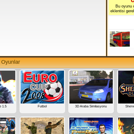
U
görünüm olmak üzere iki seçenek sunar.
Bu oyunu 
Hediye paketlerini almak için, yolda gördüğünüz
eklentisi ger
binek otomobillere çarpmanız gerekiyor. Rastgele
olarak hediyeler alınıyor ve ekranın alt orta kısmında
trafik levhası şeklinde gösteriliyor. Hediyeleri
kullanmak için yukarıda bahsedildiği üzere space bar
(
boşluk
) tuşunu kullanıyoruz.
İyi oyunlar.
D Oyunlar
e 1.5
Futbol
3D Araba Similasyonu
Sher