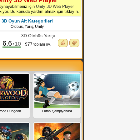
nity 3D Web Player
oynayabilmeniz için
Unity 3D Web Player
ekiyor. Bu konuda yardım almak için tıklayın.
3D Oyun Alt Kategorileri
Otobüs
,
Yarış
,
Unity
3D Otobüs Yarışı
6.6
10
977
/
toplam oy.
wood Dungeon
Futbol Şampiyonası