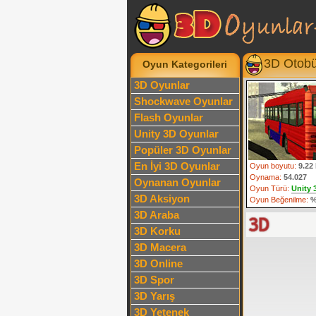
3D Otobü
Oyun Kategorileri
3D Oyunlar
Shockwave Oyunlar
Flash Oyunlar
Unity 3D Oyunlar
Popüler 3D Oyunlar
En İyi 3D Oyunlar
Oyun boyutu:
9.22
Oynama:
54.027
Oynanan Oyunlar
Oyun Türü:
Unity 
3D Aksiyon
Oyun Beğenilme:
%
3D Araba
3D Korku
3D Macera
3D Online
3D Spor
3D Yarış
3D Yetenek