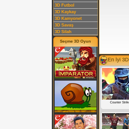
3D Futbol
3D Kaykay
3D Kamyonet
3D Savaş
3D Silah
Seçme 3D Oyun
En İyi 3
Counter Strik