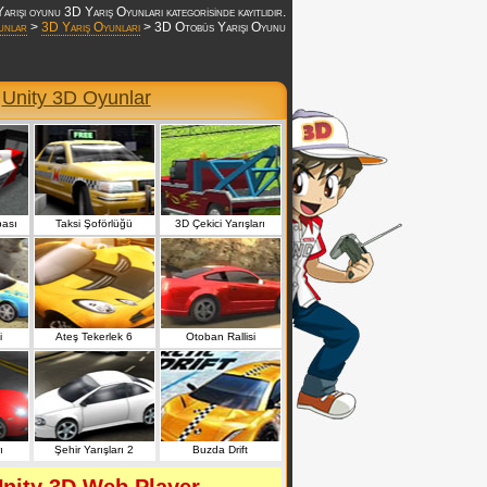
rışı oyunu 3D Yarış Oyunları kategorisinde kayıtlıdır.
unlar
>
3D Yarış Oyunları
> 3D Otobüs Yarışı Oyunu
r
Unity 3D Oyunlar
bası
Taksi Şoförlüğü
3D Çekici Yarışları
i
Ateş Tekerlek 6
Otoban Rallisi
ı
Şehir Yarışları 2
Buzda Drift