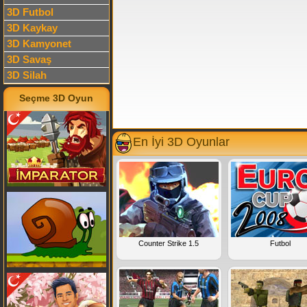
3D Futbol
3D Kaykay
3D Kamyonet
3D Savaş
3D Silah
Seçme 3D Oyun
En İyi 3D Oyunlar
Counter Strike 1.5
Futbol