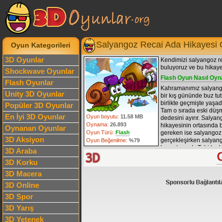
Salyangoz Recai Ada Hikayesi
Oyun Kategorileri
3D Oyunlar
Kendimizi salyangoz re
buluyoruz ve bu hikaye
Shockwave Oyunlar
Flash Oyun Nasıl Oyn
Flash Oyunlar
Kahramanımız salyangoz 
Unity 3D Oyunlar
bir kış gününde buz tut
birlikte geçmişte yaşadı
Popüler 3D Oyunlar
Tam o sırada eski düş
En İyi 3D Oyunlar
Oyun boyutu:
11.58 MB
dedesini ayırır. Salyan
Oynama:
26.893
hikayesinin ortasında 
Oynanan Oyunlar
Oyun Türü:
Flash
gereken ise salyangoz 
3D Aksiyon
gerçekleşirken salyan
Oyun Beğenilme:
%79
kavuşturmak. Tabi bu
3D Araba
içerisinde nasıl bir ma
3D Korku
görelim.
Yetenek
,
bece
salyangoz recai 8
oyun
3D Macera
klavye kullanabiliyoruz
3D Online
3D Spor
3D Yarış
3D Yetenek