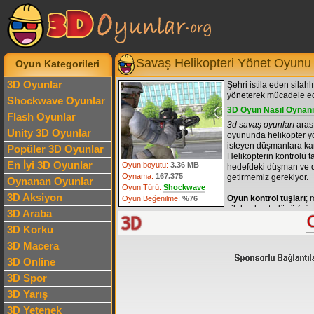
Savaş Helikopteri Yönet Oyunu
Oyun Kategorileri
3D Oyunlar
Şehri istila eden silahl
yöneterek mücadele ed
Shockwave Oyunlar
3D Oyun Nasıl Oynanı
Flash Oyunlar
3d savaş oyunları
arası
Unity 3D Oyunlar
oyununda helikopter yö
isteyen düşmanlara ka
Popüler 3D Oyunlar
Helikopterin kontrolü 
En İyi 3D Oyunlar
Oyun boyutu:
3.36 MB
hedefdeki düşman ve dü
Oynama:
167.375
getirmemiz gerekiyor.
Oynanan Oyunlar
Oyun Türü:
Shockwave
3D Aksiyon
Oyun kontrol tuşları
; 
Oyun Beğenilme:
%76
silahın kontrolünü (
yö
3D Araba
etmek için mause tıkla
3D Korku
varsa
X tuşu
ile değişi
3D Macera
3D Online
3D Spor
3D Yarış
3D Yetenek