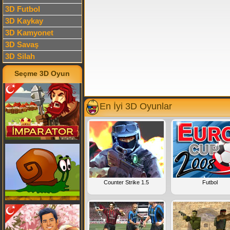
3D Futbol
3D Kaykay
3D Kamyonet
3D Savaş
3D Silah
Seçme 3D Oyun
En İyi 3D Oyunlar
Counter Strike 1.5
Futbol