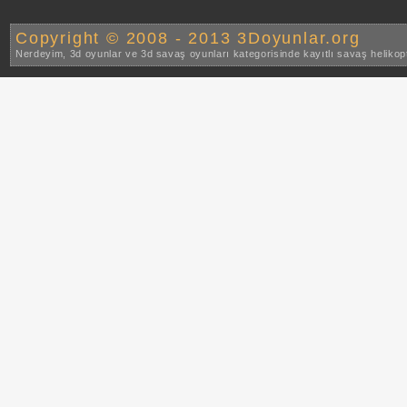
Copyright © 2008 - 2013 3Doyunlar.org
Nerdeyim, 3d oyunlar ve 3d savaş oyunları kategorisinde kayıtlı savaş helikop