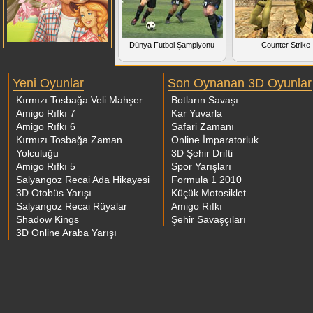
Dünya Futbol Şampiyonu
Counter Strike
Yeni Oyunlar
Son Oynanan 3D Oyunlar
Kırmızı Tosbağa Veli Mahşer
Botların Savaşı
Amigo Rıfkı 7
Kar Yuvarla
Amigo Rıfkı 6
Safari Zamanı
Kırmızı Tosbağa Zaman
Online İmparatorluk
Yolculuğu
3D Şehir Drifti
Amigo Rıfkı 5
Spor Yarışları
Salyangoz Recai Ada Hikayesi
Formula 1 2010
3D Otobüs Yarışı
Küçük Motosiklet
Salyangoz Recai Rüyalar
Amigo Rıfkı
Shadow Kings
Şehir Savaşçıları
3D Online Araba Yarışı