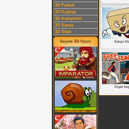
3D Futbol
3D Kaykay
3D Kamyonet
3D Savaş
3D Silah
Seçme 3D Oyun
Kutuyu Dü
Özgür Ko