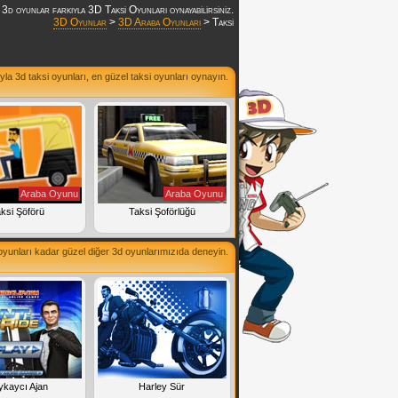
3d oyunlar farkıyla 3D Taksi Oyunları oynayabilirsiniz.
3D Oyunlar
>
3D Araba Oyunları
> Taksi
yla 3d taksi oyunları, en güzel taksi oyunları oynayın.
Araba Oyunu
Araba Oyunu
ksi Şöförü
Taksi Şoförlüğü
oyunları kadar güzel diğer 3d oyunlarımızıda deneyin.
ykaycı Ajan
Harley Sür