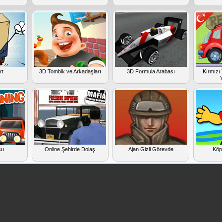
rt
3D Tombik ve Arkadaşları
3D Formula Arabası
Kırmızı
şu
Online Şehirde Dolaş
Ajan Gizli Görevde
Köp