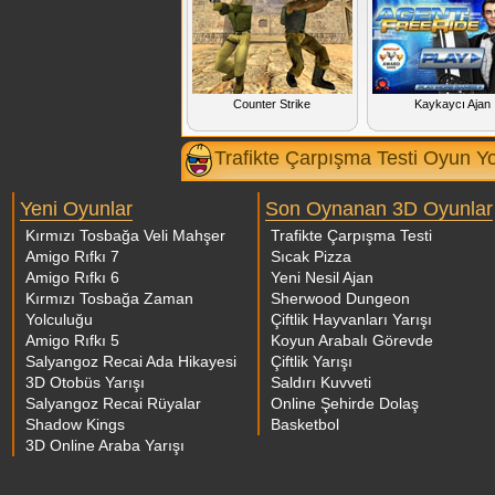
Counter Strike
Kaykaycı Ajan
Trafikte Çarpışma Testi Oyun Y
Yeni Oyunlar
Son Oynanan 3D Oyunlar
Kırmızı Tosbağa Veli Mahşer
Trafikte Çarpışma Testi
Amigo Rıfkı 7
Sıcak Pizza
Amigo Rıfkı 6
Yeni Nesil Ajan
Kırmızı Tosbağa Zaman
Sherwood Dungeon
Yolculuğu
Çiftlik Hayvanları Yarışı
Amigo Rıfkı 5
Koyun Arabalı Görevde
Salyangoz Recai Ada Hikayesi
Çiftlik Yarışı
3D Otobüs Yarışı
Saldırı Kuvveti
Salyangoz Recai Rüyalar
Online Şehirde Dolaş
Shadow Kings
Basketbol
3D Online Araba Yarışı