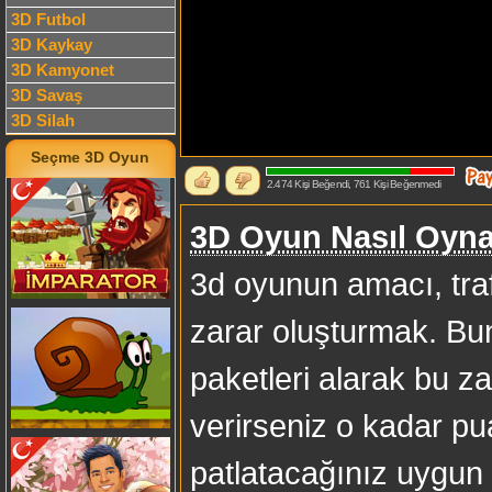
3D Futbol
3D Kaykay
3D Kamyonet
3D Savaş
3D Silah
Seçme 3D Oyun
2.474 Kişi Beğendi, 761 Kişi Beğenmedi
3D Oyun Nasıl Oyna
3d oyunun amacı, traf
zarar oluşturmak. Bun
paketleri alarak bu z
verirseniz o kadar pu
patlatacağınız uygun