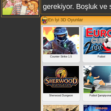
gerekiyor. Boşluk ve s
En İyi 3D Oyunlar
Counter Strike 1.5
Futbol
Sherwood Dungeon
Futbol Şampiyona