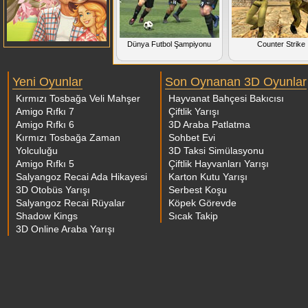
Dünya Futbol Şampiyonu
Counter Strike
Yeni Oyunlar
Son Oynanan 3D Oyunlar
Kırmızı Tosbağa Veli Mahşer
Hayvanat Bahçesi Bakıcısı
Amigo Rıfkı 7
Çiftlik Yarışı
Amigo Rıfkı 6
3D Araba Patlatma
Kırmızı Tosbağa Zaman
Sohbet Evi
Yolculuğu
3D Taksi Simülasyonu
Amigo Rıfkı 5
Çiftlik Hayvanları Yarışı
Salyangoz Recai Ada Hikayesi
Karton Kutu Yarışı
3D Otobüs Yarışı
Serbest Koşu
Salyangoz Recai Rüyalar
Köpek Görevde
Shadow Kings
Sıcak Takip
3D Online Araba Yarışı