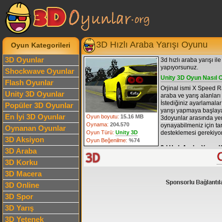
3D Hızlı Araba Yarışı Oyunu
Oyun Kategorileri
3D Oyunlar
3d hızlı araba yarışı ile
yapıyorsunuz.
Shockwave Oyunlar
Unity 3D Oyun Nasıl 
Flash Oyunlar
Orjinal ismi X Speed 
Unity 3D Oyunlar
araba ve yarış alanları
İstediğiniz ayarlamalar
Popüler 3D Oyunlar
yarışı yapmaya başlaya
En İyi 3D Oyunlar
Oyun boyutu:
15.16 MB
3doyunlar
arasında yer
Oynama:
204.570
oynayabilmeniz için ta
Oynanan Oyunlar
Oyun Türü:
Unity 3D
desteklemesi gerekiyor
3D Aksiyon
Oyun Beğenilme:
%74
3d Hızlı Araba Yarışı 
3D Araba
Klavye Yön tuşları
: Ar
3D Korku
Boşluk Tuşu
: El freni
V tuşu
: Kamera değişt
3D Macera
X tuşu
: Oyunu yeniden
3D Online
M tuşu
: Araba seçim 
F tuşu
: Oyun tam ekra
3D Spor
R tuşu
: Arabayı sıfırla
B tuşu
: Dikiz aynasın
3D Yarış
O tuşu
: Oyun kontrol t
3D Yetenek