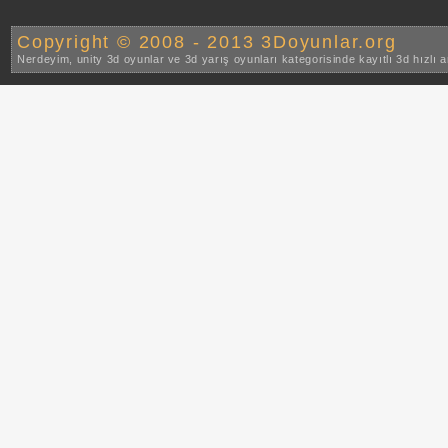
Copyright © 2008 - 2013 3Doyunlar.org
Nerdeyim, unity 3d oyunlar ve 3d yarış oyunları kategorisinde kayıtlı 3d hızlı 