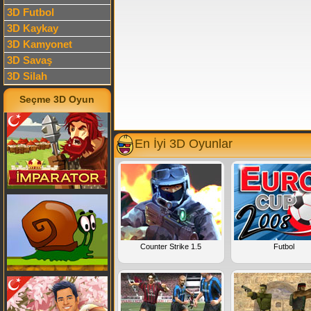
3D Futbol
3D Kaykay
3D Kamyonet
3D Savaş
3D Silah
Seçme 3D Oyun
En İyi 3D Oyunlar
Counter Strike 1.5
Futbol