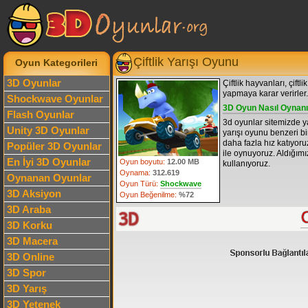
Çiftlik Yarışı Oyunu
Oyun Kategorileri
3D Oyunlar
Çiftlik hayvanları, çiftl
yapmaya karar verirler.
Shockwave Oyunlar
3D Oyun Nasıl Oynanı
Flash Oyunlar
3d oyunlar sitemizde ya
Unity 3D Oyunlar
yarışı oyunu benzeri bir
daha fazla hız katıyoru
Popüler 3D Oyunlar
ile oynuyoruz. Aldığımı
En İyi 3D Oyunlar
Oyun boyutu:
12.00 MB
kullanıyoruz.
Oynama:
312.619
Oynanan Oyunlar
Oyun Türü:
Shockwave
3D Aksiyon
Oyun Beğenilme:
%72
3D Araba
3D Korku
3D Macera
3D Online
3D Spor
3D Yarış
3D Yetenek