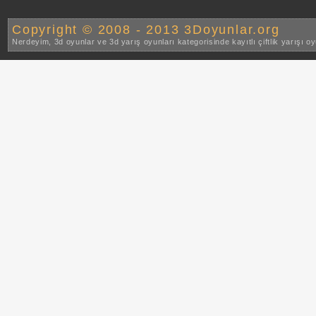
Copyright © 2008 - 2013 3Doyunlar.org
Nerdeyim, 3d oyunlar ve 3d yarış oyunları kategorisinde kayıtlı çiftlik yarışı o