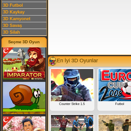
3D Futbol
3D Kaykay
3D Kamyonet
3D Savaş
3D Silah
Seçme 3D Oyun
En İyi 3D Oyunlar
Counter Strike 1.5
Futbol