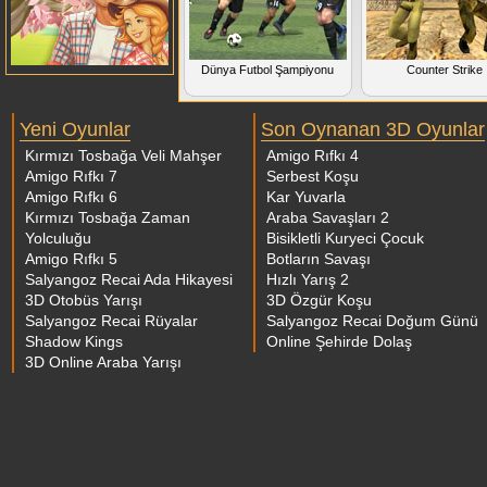
Dünya Futbol Şampiyonu
Counter Strike
Yeni Oyunlar
Son Oynanan 3D Oyunlar
Kırmızı Tosbağa Veli Mahşer
Amigo Rıfkı 4
Amigo Rıfkı 7
Serbest Koşu
Amigo Rıfkı 6
Kar Yuvarla
Kırmızı Tosbağa Zaman
Araba Savaşları 2
Yolculuğu
Bisikletli Kuryeci Çocuk
Amigo Rıfkı 5
Botların Savaşı
Salyangoz Recai Ada Hikayesi
Hızlı Yarış 2
3D Otobüs Yarışı
3D Özgür Koşu
Salyangoz Recai Rüyalar
Salyangoz Recai Doğum Günü
Shadow Kings
Online Şehirde Dolaş
3D Online Araba Yarışı