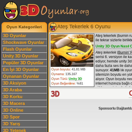
Ateş Tekerlek 6 Oyunu
Oyun Kategorileri
3D Oyunlar
Ateş tekerlek (burnin ru
ile tekrar sizlerle birlikt
Shockwave Oyunlar
Unity 3D Oyun Nasıl 
Flash Oyunlar
Ateş tekerlek
(
Burnin' 
Unity 3D Oyunlar
serisi 6. versiyon ile 
ediyor, hemde unity 3d 
Popüler 3D Oyunlar
daha fazla ses ile daha
En İyi 3D Oyunlar
Oyun boyutu:
41.81 MB
sunuyor.
41MB
lık oyu
Oynama:
135.167
sitemizin boyutu en yü
Oynanan Oyunlar
Oyun Türü:
Unity 3D
alıyor. Oyun boyutu n
3D Aksiyon
internet hızınıza bağlı 
Oyun Beğenilme:
%81
yüklenmesini sabırla b
3D Araba
ve
burnin rubber
oyun s
3D Korku
kategorilerinden listele
3D Macera
Ateş Tekerlek 6 Oyun K
3D Online
Klavye yön tuşları
ara
X tuşu
nitro,
3D Spor
Z tuşu
araba üzerindeki
3D Yarış
3D Yetenek