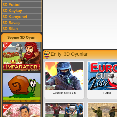
3D Futbol
3D Kaykay
3D Kamyonet
3D Savaş
3D Silah
Seçme 3D Oyun
En İyi 3D Oyunlar
Counter Strike 1.5
Futbol