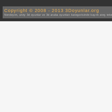
Copyright © 2008 - 2013 3Doyunlar.org
Nerdeyim, unity 3d oyunlar ve 3d araba oyunları kategorisinde kayıtlı ateş tek