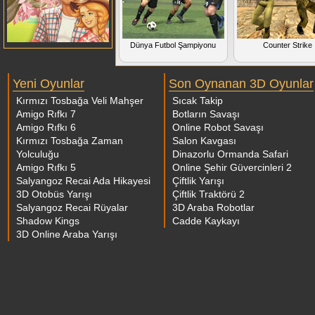
Dünya Futbol Şampiyonu
Counter Strike
Yeni Oyunlar
Son Oynanan 3D Oyunlar
Kırmızı Tosbağa Veli Mahşer
Sıcak Takip
Amigo Rıfkı 7
Botların Savaşı
Amigo Rıfkı 6
Online Robot Savaşı
Kırmızı Tosbağa Zaman
Salon Kavgası
Yolculuğu
Dinazorlu Ormanda Safari
Amigo Rıfkı 5
Online Şehir Güvercinleri 2
Salyangoz Recai Ada Hikayesi
Çiftlik Yarışı
3D Otobüs Yarışı
Çiftlik Traktörü 2
Salyangoz Recai Rüyalar
3D Araba Robotlar
Shadow Kings
Cadde Kaykayı
3D Online Araba Yarışı