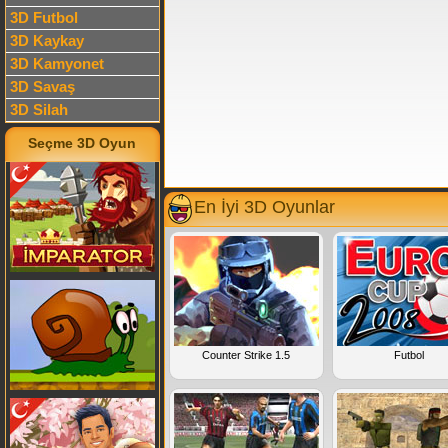
3D Futbol
3D Kaykay
3D Kamyonet
3D Savaş
3D Silah
Seçme 3D Oyun
En İyi 3D Oyunlar
Counter Strike 1.5
Futbol